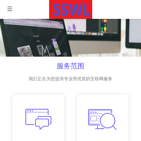
服务范围
我们正在为您提供专业而优质的互联网服务