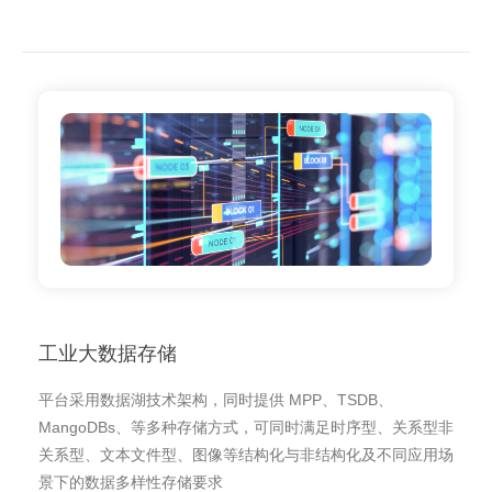
工业大数据存储
平台采用数据湖技术架构，同时提供 MPP、TSDB、
MangoDBs、等多种存储方式，可同时满足时序型、关系型非
关系型、文本文件型、图像等结构化与非结构化及不同应用场
景下的数据多样性存储要求